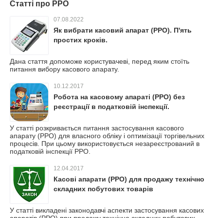
Статті про РРО
07.08.2022
Як вибрати касовий апарат (РРО). П'ять
простих кроків.
Дана стаття допоможе користувачеві, перед яким стоїть
питання вибору касового апарату.
10.12.2017
Робота на касовому апараті (РРО) без
реєстрації в податковій інспекції.
У статті розкривається питання застосування касового
апарату (РРО) для власного обліку і оптимізації торгівельних
процесів. При цьому використовується незареєстрований в
податковій інспекції РРО.
12.04.2017
Касові апарати (РРО) для продажу технічно
складних побутових товарів
У статті викладені законодавчі аспекти застосування касових