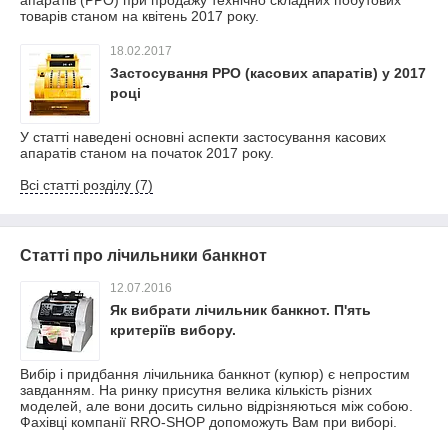
апаратів (РРО) при продажу технічно складних побутових
товарів станом на квітень 2017 року.
18.02.2017
Застосування РРО (касових апаратів) у 2017
році
У статті наведені основні аспекти застосування касових
апаратів станом на початок 2017 року.
Всі статті розділу (7)
Статті про лічильники банкнот
12.07.2016
Як вибрати лічильник банкнот. П'ять
критеріїв вибору.
Вибір і придбання лічильника банкнот (купюр) є непростим
завданням. На ринку присутня велика кількість різних
моделей, але вони досить сильно відрізняються між собою.
Фахівці компанії RRO-SHOP допоможуть Вам при виборі.