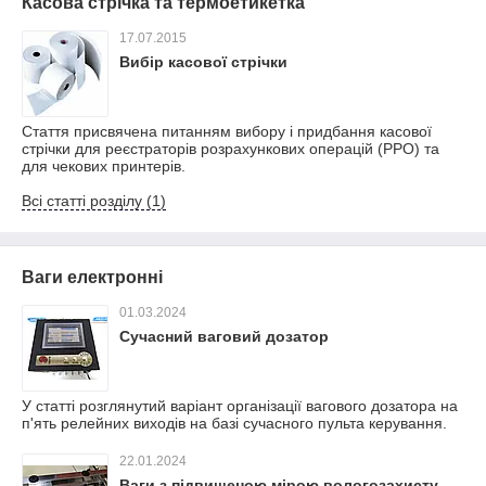
Касова стрічка та термоетикетка
17.07.2015
Вибір касової стрічки
Стаття присвячена питанням вибору і придбання касової
стрічки для реєстраторів розрахункових операцій (РРО) та
для чекових принтерів.
Всі статті розділу (1)
Ваги електронні
01.03.2024
Сучасний ваговий дозатор
У статті розглянутий варіант організації вагового дозатора на
п'ять релейних виходів на базі сучасного пульта керування.
22.01.2024
Ваги з підвищеною мірою вологозахисту