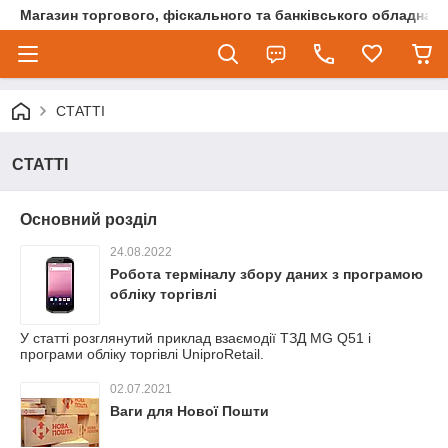
Магазин торгового, фіскального та банківського обладнан
СТАТТІ
СТАТТІ
Основний розділ
24.08.2022
Робота терміналу збору даних з програмою
обліку торгівлі
У статті розглянутий приклад взаємодії ТЗД MG Q51 і
програми обліку торгівлі UniproRetail.
02.07.2021
Ваги для Нової Пошти