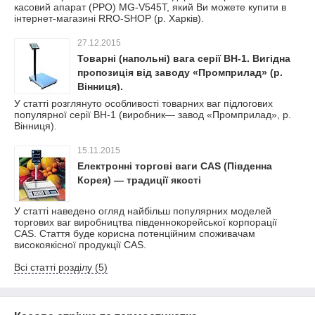
касовий апарат (РРО) MG-V545T, який Ви можете купити в
інтернет-магазині RRO-SHOP (р. Харків).
27.12.2015
Товарні (напольні) вага серії ВН-1. Вигідна
пропозиція від заводу «Промприлад» (р.
Вінниця).
У статті розглянуто особливості товарних ваг підлогових
популярної серії ВН-1 (виробник— завод «Промприлад», р.
Вінниця).
15.11.2015
Електронні торгові ваги CAS (Південна
Корея) — традиції якості
У статті наведено огляд найбільш популярних моделей
торгових ваг виробництва південнокорейської корпорації
CAS. Стаття буде корисна потенційним споживачам
високоякісної продукції CAS.
Всі статті розділу (5)