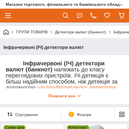
Магазин торгового, фіскального та банківського обладнан
ГРУПИ ТОВАРІВ
Детектори валют (банкнот)
Інфраче
Інфрачервоні (ІЧ) детектори валют
Інфрачервоні (ІЧ) детектори
валют (банкнот)
належать до класу
переглядових пристроїв. ІЧ-детекція є
більш надійним способом, ніж детекція за
допомогою
ультрафіолетового детектора
.
Найчастіше УФ- та ІЧ-детекції співіснують в
Показати все
одному пристрої.
Як це працює? При виробництві
банкнот на їх певні ділянки за допомогою
Сортування
0
Фільтри
спеціальної фарби наносяться
мітки
. Ці
позначки видно за допомогою камери, яка
Супер ціна
Антистокс!