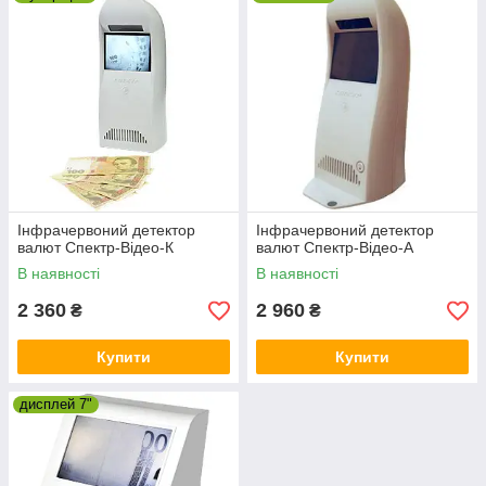
працює в ІЧ-спектрі. Сама технологія є
досить дорогою, тому її застосування не
завжди вигідне фальшивомонетникам.
Отже, перевірка банкноти за допомогою
інфрачервоного
детектора дає
дуже
високу гарантію справжності
.
Інфрачервоний детектор
Інфрачервоний детектор
валют Спектр-Відео-К
валют Спектр-Відео-А
В наявності
В наявності
2 360
2 960
₴
₴
Купити
Купити
дисплей 7"
Як правило, інфрачервоні детектори