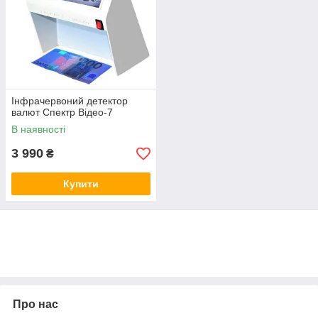
оснащуються вбудованим дисплеєм зі
спеціальним ІЧ-фільтром. Іноді для
якіснішого перегляду застосовуються
збільшувальні лінзи.
Інфрачервоний детектор
валют Спектр Відео-7
В наявності
3 990
₴
Купити
Про нас