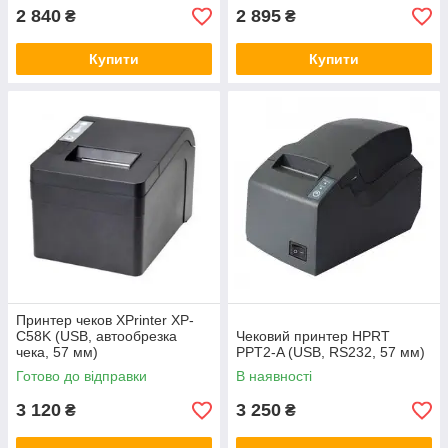
2 840
2 895
₴
₴
Купити
Купити
Принтер чеков XPrinter XP-
С58K (USB, автообрезка
Чековий принтер HPRT
чека, 57 мм)
PPT2-A (USB, RS232, 57 мм)
Готово до відправки
В наявності
3 120
3 250
₴
₴