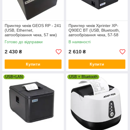
Принтер чеків GEOS RP - 241
Принтер чеків Xprinter XP-
(USB, Ethernet,
Q90EC BT (USB, Bluetooth,
автообрізання чека, 57 мм)
автообрізання чека, 57-58
мм)
Готово до відправки
В наявності
2 430
2 610
₴
₴
Купити
Купити
USB+LAN
USB + Bluetooth