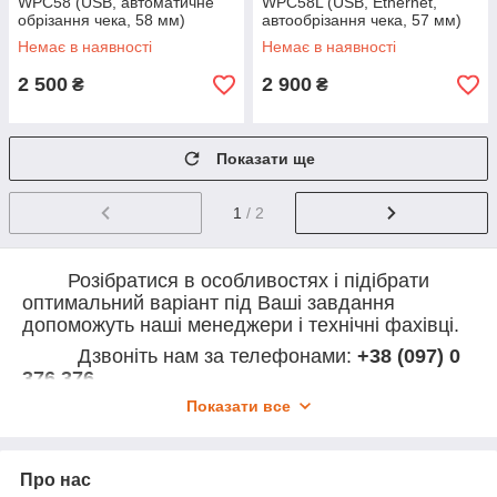
WPC58 (USB, автоматичне
WPC58L (USB, Ethernet,
обрізання чека, 58 мм)
автообрізання чека, 57 мм)
Немає в наявності
Немає в наявності
2 500
2 900
₴
₴
Показати ще
1
/ 2
Розібратися в особливостях і підібрати
оптимальний варіант під Ваші завдання
допоможуть наші менеджери і технічні фахівці.
Дзвоніть нам за телефонами:
+38 (097) 0
376 376
Показати все
+38 (050)
733 68 04
Пишіть запит нам на пошту:
rro-
Про нас
shop@ukr.net