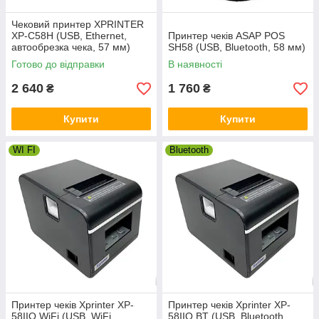
Чековий принтер XPRINTER
XP-C58H (USB, Ethernet,
Принтер чеків ASAP POS
автообрезка чека, 57 мм)
SH58 (USB, Bluetooth, 58 мм)
Готово до відправки
В наявності
2 640
1 760
₴
₴
Купити
Купити
WI FI
Bluetooth
Принтер чеків Xprinter XP-
Принтер чеків Xprinter XP-
58IIQ WiFi (USB, WiFi,
58IIQ BT (USB, Bluetooth,