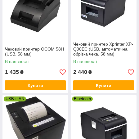
Чековий принтер Xprinter XP-
Чековий принтер OCOM 58H
Q90EC (USB, автоматична
(USB, 58 мм)
обрізка чека, 58 мм)
В наявності
В наявності
1 435
2 440
₴
₴
Купити
Купити
USB+LAN
Bluetooth