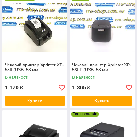
Існують моделі принтерів, які мають
декілька різних інтерфейсів підключення
(наприклад, USB та Ethernet).
Для використання принтера як
кухонного
буде корисною можливість підключення до
принтера
дзвінка
для того, щоб кухарі на кухні
звертали увагу на надходження нового
замовлення.
Чековий принтер Xprinter XP-
Чековий принтер Xprinter XP-
58II (USB, 58 мм)
58IIT (USB, 58 мм)
В наявності
В наявності
1 170
1 365
₴
₴
Купити
Купити
Топ продажів