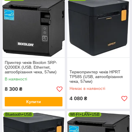
Принтер чеків Bixolon SRP-
Q200EK (USB, Ethernet,
автообрізання чека, 57мм)
Термопринтер чеків HPRT
TP585 (USB, автообрізання
В наявності
чека, 57мм)
8 300
Немає в наявності
₴
4 080
₴
Купити
Bluetooth+USB
WI-FI+LAN+USB