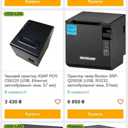
Купити
Купити
USB+LAN
Чековий принтер ASAP POS
Принтер чеків Bixolon SRP-
C58120 (USB, Ethernet,
Q200SK (USB, RS232,
автообрізання чека, 57 мм)
автообрізання чека, 57мм)
В наявності
В наявності
3 430
6 850
₴
₴
Купити
Купити
USB+LAN
Новинка