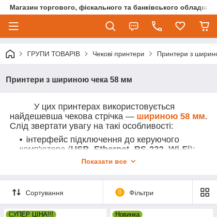
Магазин торгового, фіскального та банківського обладнан
ГРУПИ ТОВАРІВ
Чекові принтери
Принтери з ширин
Принтери з шириною чека 58 мм
У цих принтерах використовується
найдешевша чекова стрічка
—
шириною 58 мм
.
Слід звертати увагу на такі особливості:
інтерфейс підключення до керуючого
комп'ютера (
USB
,
Ethernet
,
RS-232
,
Wi-Fi
);
Показати все
наявність/відсутність
автоматичної
обрізки чеків
;
можливість підключення
грошової
Сортування
0
Фільтри
скриньки
до принтера
.
СУПЕР ЦІНА!!!
Новинка