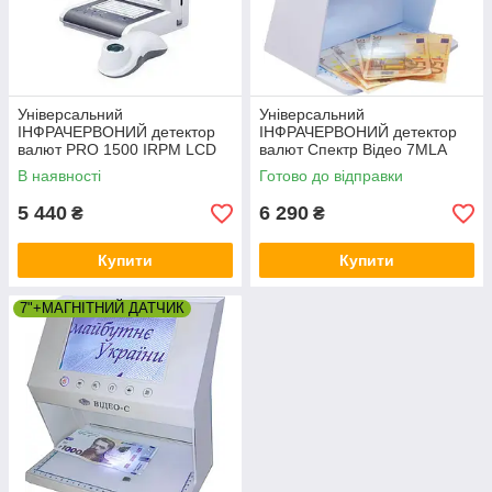
Універсальний
Універсальний
ІНФРАЧЕРВОНИЙ детектор
ІНФРАЧЕРВОНИЙ детектор
валют PRO 1500 IRPM LCD
валют Спектр Відео 7МLA
(опція "миша" М)
В наявності
Готово до відправки
5 440
6 290
₴
₴
Купити
Купити
7"+МАГНІТНИЙ ДАТЧИК