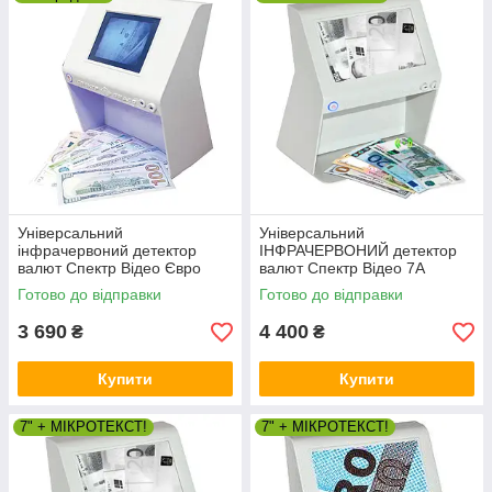
захисні смуги);
зчитування магнітних міток;
перевірку геометричних розмірів
(лінійки);
перевірку мікрошрифту та інших
дрібних елементів за допомогою
оптичного збільшення.
Універсальний
Універсальний
інфрачервоний детектор
ІНФРАЧЕРВОНИЙ детектор
валют Спектр Відео Євро
валют Спектр Відео 7А
(опція "миша" ОМ)
Готово до відправки
Готово до відправки
3 690
4 400
₴
₴
Купити
Купити
7" + МІКРОТЕКСТ!
7" + МІКРОТЕКСТ!