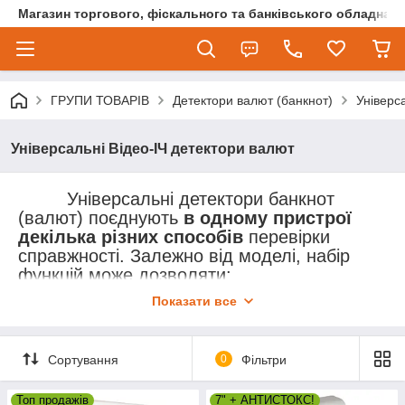
Магазин торгового, фіскального та банківського обладнан
ГРУПИ ТОВАРІВ
Детектори валют (банкнот)
Універс
Універсальні Відео-ІЧ детектори валют
Універсальні детектори банкнот
(валют) поєднують
в одному пристрої
декілька різних способів
перевірки
справжності. Залежно від моделі, набір
функцій може дозволяти:
перевірку в ультрафіолетовому
Показати все
спектрі;
відображення інфрачервоного (ІЧ)
Сортування
0
Фільтри
образу банкноти;
перевірку на просвіт (водяні знаки,
Топ продажів
7" + АНТИСТОКС!