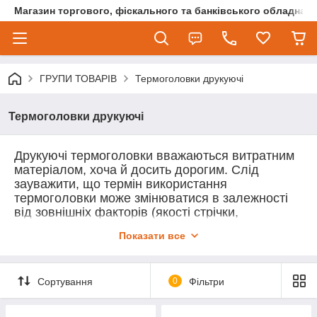
Магазин торгового, фіскального та банківського обладнан
ГРУПИ ТОВАРІВ
Термоголовки друкуючі
Термоголовки друкуючі
Друкуючі термоголовки вважаються витратним
матеріалом, хоча й досить дорогим. Слід
зауважити, що термін використання
термоголовки може змінюватися в залежності
від зовнішніх факторів (якості стрічки,
параметрів друку, регулярності догляду тощо).
Показати все
З огляду на те, що термін служби головки
залежить в основному
від користувача
обладнання
, ми не можемо давати гарантію на
Сортування
0
Фільтри
даний клас витратних матеріалів.