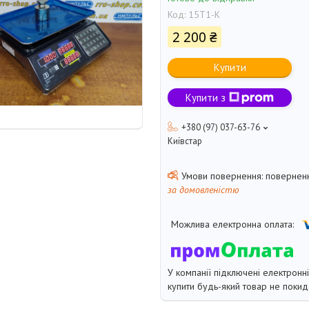
Код:
15Т1-К
2 200 ₴
Купити
Купити з
+380 (97) 037-63-76
Київстар
поверненн
за домовленістю
У компанії підключені електронн
купити будь-який товар не покид