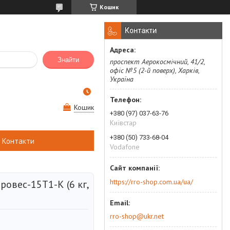
Кошик
Контакти
Знайти
проспект Аерокосмічний, 41/2,
офіс №5 (2-й поверх), Харків,
Україна
Кошик
+380 (97) 037-63-76
Київстар
+380 (50) 733-68-04
Контакти
Vodafone
https://rro-shop.com.ua/ua/
ровес-15Т1-К (6 кг,
rro-shop@ukr.net