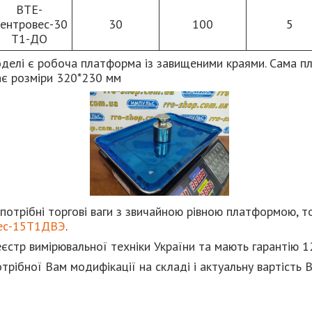
ВТЕ-
ентровес-30
30
100
5
Т1-ДО
делі є робоча платформа із завищеними краями. Сама п
має розміри 320*230 мм
потрібні торгові ваги з звичайною рівною платформою, то
ес-15Т1ДВЭ
.
єстр вимірювальної техніки України та мають гарантію 12
отрібної Вам модифікації на складі і актуальну вартість