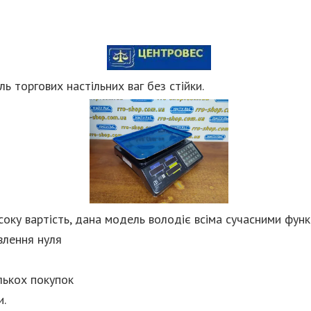
 торгових настільних ваг без стійки.
оку вартість, дана модель володіє всіма сучасними функ
влення нуля
лькох покупок
и.