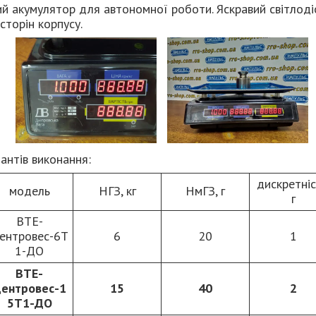
й акумулятор для автономної роботи. Яскравий світлод
сторін корпусу.
антів виконання:
дискретніс
модель
НГЗ, кг
НмГЗ, г
г
ВТЕ-
ентровес-6Т
6
20
1
1-ДО
ВТЕ-
ентровес-1
15
40
2
5Т1-ДО