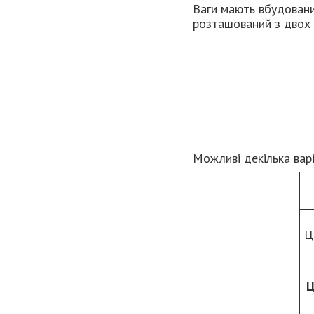
Ваги мають вбудовани
розташований з двох 
Можливі декілька варі
Ц
Ц