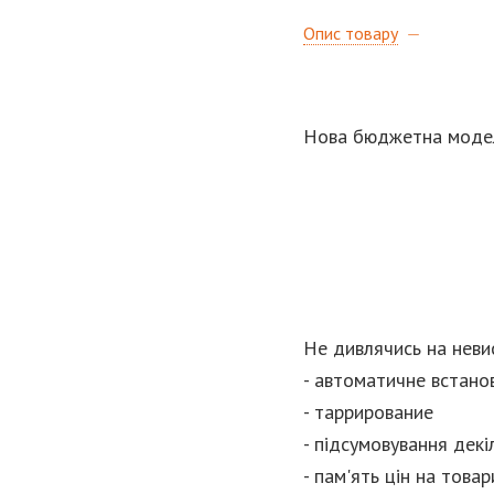
Опис товару
Нова бюджетна модель
Не дивлячись на невис
- автоматичне встано
- таррирование
- підсумовування декі
- пам'ять цін на товар