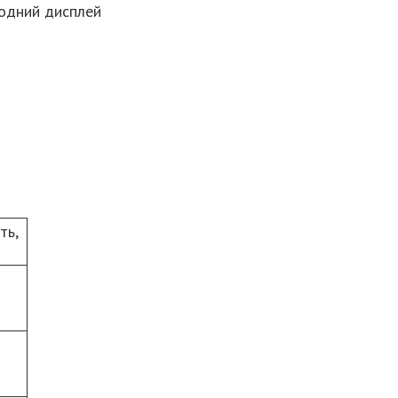
іодний дисплей
ть,