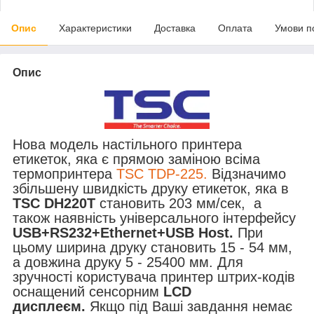
Опис
Характеристики
Доставка
Оплата
Умови п
Опис
Нова модель настільного принтера
етикеток, яка є прямою заміною всіма
термопринтера
TSC TDP-225.
Відзначимо
збільшену швидкість друку етикеток, яка в
TSC DH220T
становить 203 мм/сек,
а
також наявність універсального інтерфейсу
USB+RS232+Ethernet+USB Host.
При
цьому ширина друку становить 15 - 54 мм,
а довжина друку 5 - 25400 мм. Для
зручності користувача принтер штрих-кодів
оснащений сенсорним
LCD
дисплеєм.
Якщо під Ваші завдання немає