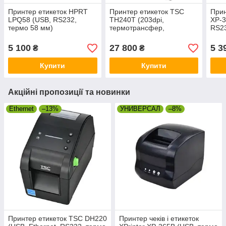
Принтер етикеток HPRT
Принтер етикеток TSC
Прин
LPQ58 (USB, RS232,
TH240T (203dpi,
XP-3
термо 58 мм)
термотрансфер,
RS23
USB+Ethernet+RS-232,
ріббон 300 м)
5 100
27 800
5 3
₴
₴
Купити
Купити
Акційні пропозиції та новинки
Ethernet
–13%
УНИВЕРСАЛ
–8%
Принтер етикеток TSC DH220
Принтер чеків і етикеток