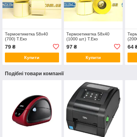
Термоетикетка 58х40
Термоетикетка 58х40
Терм
(700) Т.Еко
(1000 шт.) Т.Еко
(200
79
97
64
₴
₴
Купити
Купити
Подібні товари компанії