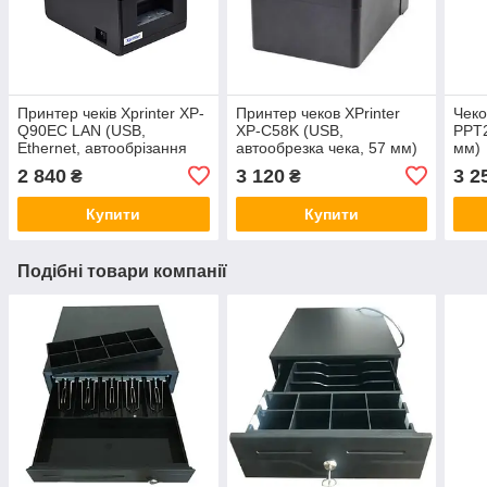
Принтер чеків Xprinter XP-
Принтер чеков XPrinter
Чек
Q90EC LAN (USB,
XP-С58K (USB,
PPT2
Ethernet, автообрізання
автообрезка чека, 57 мм)
мм)
чека, 57 мм)
2 840
3 120
3 2
₴
₴
Купити
Купити
Подібні товари компанії