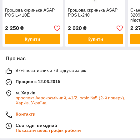
Грошова скринька ASAP
Грошова скринька ASAP
Скан
POS L-410E
POS L-240
3209
підс
2 250
2 020
2 2
₴
₴
Купити
Купити
Про нас
97% позитивних з 78 відгуків за рік
Працює з 12.06.2015
м. Харків
проспект Аерокосмічний, 41/2, офіс №5 (2-й поверх),
Харків, Україна
Контакти
Сьогодні вихідний
Показати весь графік роботи