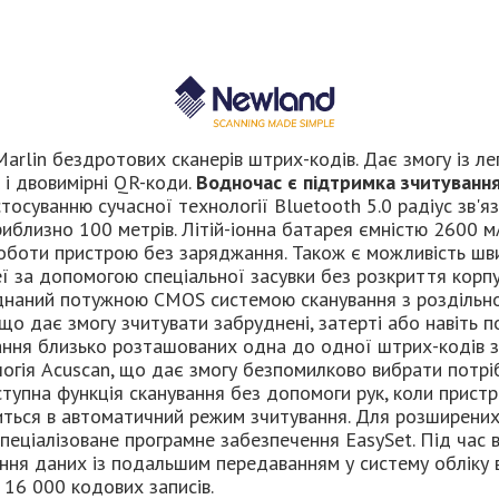
Marlin бездротових сканерів штрих-кодів. Дає змогу із ле
к і двовимірні QR-коди.
Водночас є підтримка зчитуванн
осуванню сучасної технології Bluetooth 5.0 радіус зв'я
риблизно 100 метрів. Літій-іонна батарея ємністю 2600 м
оботи пристрою без заряджання. Також є можливість шв
ї за допомогою спеціальної засувки без розкриття корп
аднаний потужною
CMOS
системою сканування з роздільн
що дає змогу зчитувати забруднені, затерті або навіть 
ання близько розташованих одна до одної штрих-кодів 
огія Acuscan, що дає змогу безпомилково вибрати потрі
ступна функція сканування без допомоги рук, коли пристр
иться в автоматичний режим зчитування. Для розширених
пеціалізоване програмне забезпечення EasySet. Під час
ня даних із подальшим передаванням у систему обліку 
 16 000 кодових записів.