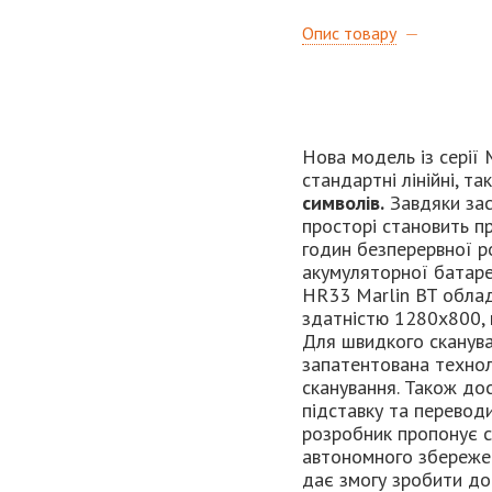
Опис товару
Нова модель із серії 
стандартні лінійні, та
символів.
Завдяки заст
просторі становить п
годин безперервної р
акумуляторної батаре
HR33 Marlin BT обл
здатністю 1280x800, 
Для швидкого сканув
запатентована технол
сканування. Також до
підставку та перевод
розробник пропонує с
автономного збережен
дає змогу зробити до