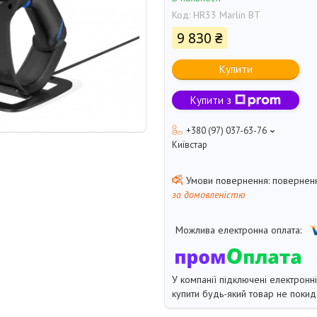
Код:
HR33 Marlin BT
9 830 ₴
Купити
Купити з
+380 (97) 037-63-76
Київстар
поверненн
за домовленістю
У компанії підключені електронн
купити будь-який товар не покид