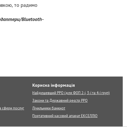
авкою, то радимо
адаптери/Bluetooth-
Корисна інформація
Найдешевший РРО (для ФОП 2-ї, 3-ї та 4-ї груп)
Закони та Державний реєстр РРО
а сфери послуг
Лічильники банкнот
Портативний касовий апарат ЕКСЕЛЛІО