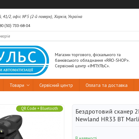
41/2, офіс №5 (2-й поверх), Харків, Україна
80 (50) 733-68-04
Магазин торгового, фіскального та
банківського обладнання «RRO-SHOP».
Сервісний центр «ІМПУЛЬС».
Товари
Сервісний центр
Оплата та доставка
QR Code + Bluetooth
Бездротовий сканер 2
Newland HR33 BT Marl
В наявності