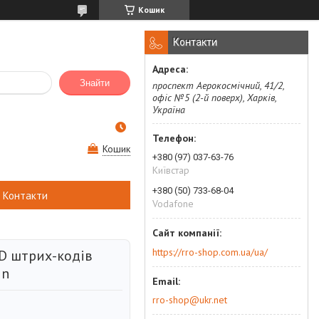
Кошик
Контакти
Знайти
проспект Аерокосмічний, 41/2,
офіс №5 (2-й поверх), Харків,
Україна
Кошик
+380 (97) 037-63-76
Київстар
+380 (50) 733-68-04
Контакти
Vodafone
https://rro-shop.com.ua/ua/
D штрих-кодів
in
rro-shop@ukr.net