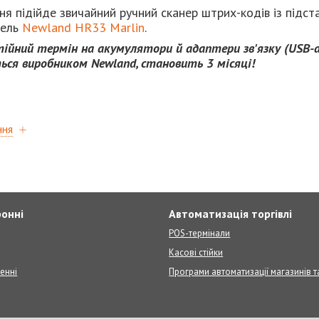
ня підійде звичайний ручний сканер штрих-кодів із підст
дель
Newland HR33 Marlin
.
нтійний термін на акумулятори й адаптери зв'язку (USB-
ься виробником Newland, становить 3 місяці!
ння
ронні
Автоматизація торгівлі
POS-термінали
Касові стійки
енні
Програми автоматизації магазинів т