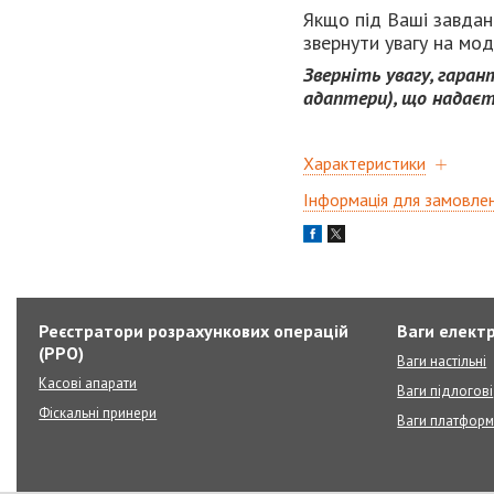
Якщо під Ваші завдан
звернути увагу на мо
Зверніть увагу, гара
адаптери), що надаєт
Характеристики
Інформація для замовле
Реєстратори розрахункових операцій
Ваги елект
(РРО)
Ваги настільні
Касові апарати
Ваги підлогові
Фіскальні принери
Ваги платформ