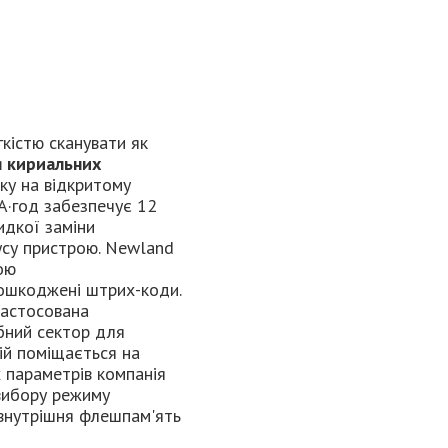
гкістю сканувати як
я кириальних
зку на відкритому
А·год забезпечує 12
идкої заміни
усу пристрою. Newland
ою
пошкоджені штрих-коди.
застосована
бний сектор для
ій поміщається на
 параметрів компанія
 вибору режиму
внутрішня флешпам'ять