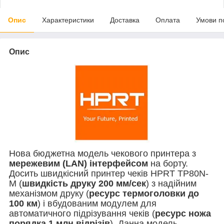
Опис
Характеристики
Доставка
Оплата
Умови п
Опис
Нова бюджетна модель чекового принтера з
мережевим (LAN) інтерфейсом
на борту.
Досить швидкісний принтер чеків HPRT TP80N-
M (
швидкість друку 200 мм/сек
) з надійним
механізмом друку (
ресурс термоголовки до
100 км
) і вбудованим модулем для
автоматичного підрізування чеків (
ресурс ножа
порядка 1 млн відрізів
). Данна модель