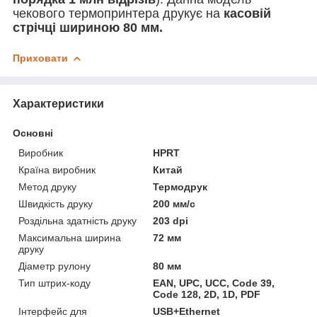
чекового термопринтера друкує на
касовій
стрічці
шириною 80 мм.
Приховати
Характеристики
Основні
Виробник
HPRT
Країна виробник
Китай
Метод друку
Термодрук
Швидкість друку
200 мм/с
Роздільна здатність друку
203 dpi
Максимальна ширина
72 мм
друку
Діаметр рулону
80 мм
Тип штрих-коду
EAN, UPC, UCC, Code 39,
Code 128, 2D, 1D, PDF
Інтерфейс для
USB+Ethernet