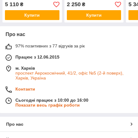
Ethernet, автообрізання
мм)
80 м
5 110
2 250
5 3
₴
₴
чека, 58/80 мм)
Купити
Купити
Про нас
97% позитивних з 77 відгуків за рік
Працює з 12.06.2015
м. Харків
проспект Аерокосмічний, 41/2, офіс №5 (2-й поверх),
Харків, Україна
Контакти
Сьогодні працює з 10:00 до 16:00
Показати весь графік роботи
Про нас