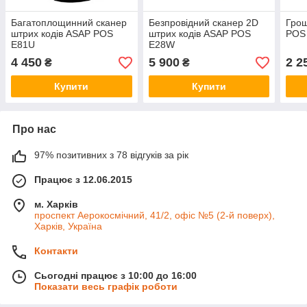
Багатоплощинний сканер
Безпровідний сканер 2D
Грош
штрих кодів ASAP POS
штрих кодів ASAP POS
POS
E81U
E28W
4 450
5 900
2 2
₴
₴
Купити
Купити
Про нас
97% позитивних з 78 відгуків за рік
Працює з 12.06.2015
м. Харків
проспект Аерокосмічний, 41/2, офіс №5 (2-й поверх),
Харків, Україна
Контакти
Сьогодні працює з 10:00 до 16:00
Показати весь графік роботи