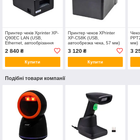
Принтер чеків Xprinter XP-
Принтер чеков XPrinter
Чек
Q90EC LAN (USB,
XP-С58K (USB,
PPT2
Ethernet, автообрізання
автообрезка чека, 57 мм)
мм)
чека, 57 мм)
2 840
3 120
3 2
₴
₴
Купити
Купити
Подібні товари компанії