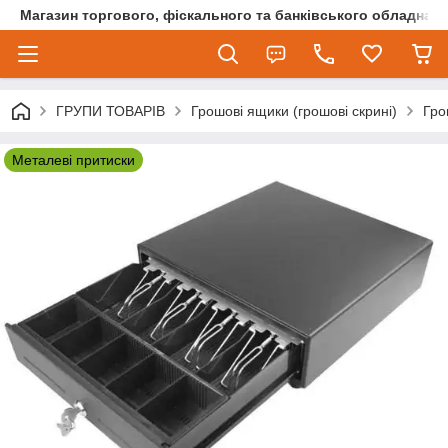
Магазин торгового, фіскального та банківського обладнан
ГРУПИ ТОВАРІВ
Грошові ящики (грошові скрині)
Гро
Металеві притиски