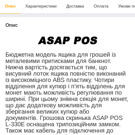
Опис
Характеристики
Доставка
Оплата
Умови п
Опис
Бюджетна модель ящика для грошей із
металевими притисками для банкнот.
Нижча вартість досягається тим, що
висувний лоток ящика повністю виконаний
із високоміцного ABS пластику. Чотири
відділення для купюр і п'ять відділень для
монет мають можливість регулювання по
ширині.
При цьому знімна секція для монет,
що дає додаткову можливість для
зберігання великих купюр або
документів.
Грошова скринька ASAP POS
L-330E оснащена трипозиційним замком.
Також має кабель для підключення до