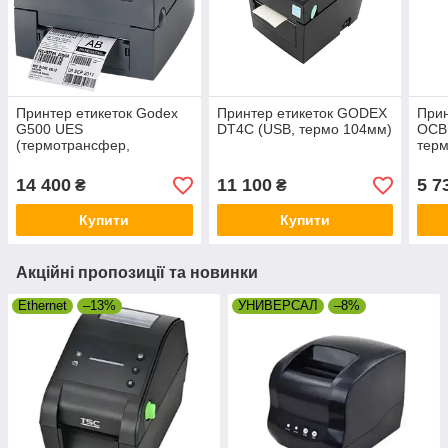
Принтер етикеток Godex
Принтер етикеток GODEX
При
G500 UES
DT4C (USB, термо 104мм)
OCB
(термотрансфер,
терм
USB+Ethernet, ріббон 300
м)
14 400
11 100
5 7
₴
₴
Купити
Купити
Акційні пропозиції та новинки
Ethernet
–13%
УНИВЕРСАЛ
–8%