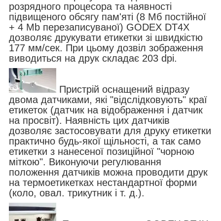
розрядного процесора та наявності
підвищеного обсягу пам'яті (8 Мб постійної
+ 4 Mb перезаписуваної) GODEX DT4X
дозволяє друкувати етикетки зі швидкістю
177 мм/сек. При цьому дозвіл зображення
виводиться на друк складає 203 dpi.
Пристрій оснащений відразу
двома датчиками, які "відслідковують" краї
етикеток (датчик на відображення і датчик
на просвіт). Наявність цих датчиків
дозволяє застосовувати для друку етикетки
практично будь-якої щільності, а так само
етикетки з нанесеної позиційної "чорною
міткою". Виконуючи регулювання
положення датчиків можна проводити друк
на термоетикетках нестандартної форми
(коло, овал. трикутник і т. д.).