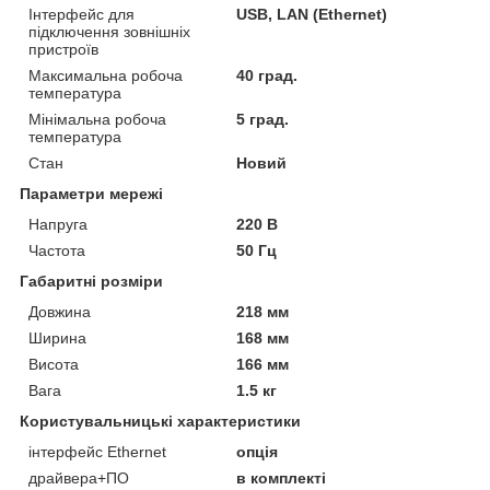
Інтерфейс для
USB, LAN (Ethernet)
підключення зовнішніх
пристроїв
Максимальна робоча
40 град.
температура
Мінімальна робоча
5 град.
температура
Стан
Новий
Параметри мережі
Напруга
220 В
Частота
50 Гц
Габаритні розміри
Довжина
218 мм
Ширина
168 мм
Висота
166 мм
Вага
1.5 кг
Користувальницькі характеристики
інтерфейс Ethernet
опція
драйвера+ПО
в комплекті