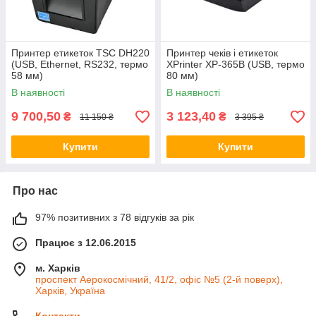
Принтер етикеток TSC DH220
Принтер чеків і етикеток
(USB, Ethernet, RS232, термо
XPrinter XP-365B (USB, термо
58 мм)
80 мм)
В наявності
В наявності
9 700,50
3 123,40
₴
₴
11 150 ₴
3 395 ₴
Купити
Купити
Про нас
97% позитивних з 78 відгуків за рік
Працює з 12.06.2015
м. Харків
проспект Аерокосмічний, 41/2, офіс №5 (2-й поверх),
Харків, Україна