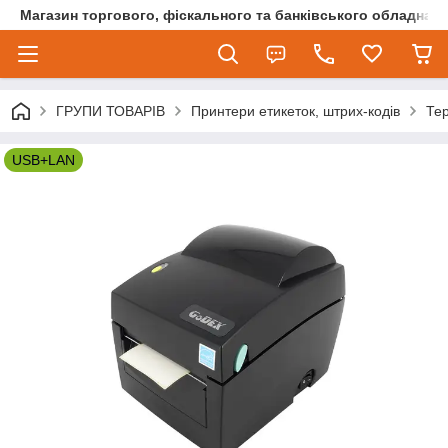
Магазин торгового, фіскального та банківського обладнан
ГРУПИ ТОВАРІВ
Принтери етикеток, штрих-кодів
Тер
USB+LAN