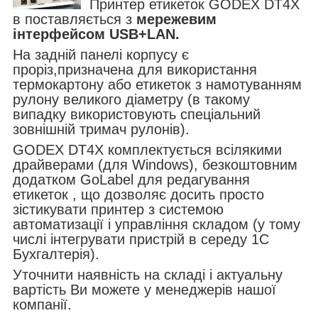
Принтер етикеток GODEX DT4X
в поставляється з
мережевим
інтерфейсом USB+LAN.
На задній панелі корпусу є
проріз,призначена для використання
термокартону або етикеток з намотуванням
рулону великого діаметру (в такому
випадку використовують спеціальний
зовнішній тримач рулонів).
GODEX DT4X комплектується всілякими
драйверами (для Windows), безкоштовним
додатком GoLabel для редагування
етикеток , що дозволяє досить просто
зістикувати принтер з системою
автоматизації і управління складом (у тому
числі інтегрувати пристрій в середу 1С
Бухгалтерія).
Уточнити наявність на складі і актуальну
вартість Ви можете у менеджерів нашої
компанії.