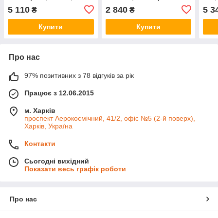
Ethernet, автообрізання
чека, 57 мм)
80 м
5 110
2 840
5 3
₴
₴
чека, 58/80 мм)
Купити
Купити
Про нас
97% позитивних з 78 відгуків за рік
Працює з 12.06.2015
м. Харків
проспект Аерокосмічний, 41/2, офіс №5 (2-й поверх),
Харків, Україна
Контакти
Сьогодні вихідний
Показати весь графік роботи
Про нас