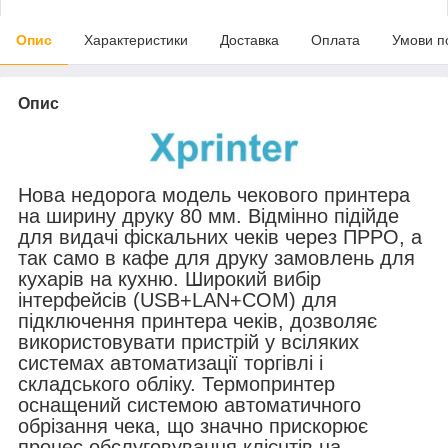
Опис
Характеристики
Доставка
Оплата
Умови п
Опис
Нова недорога модель чекового принтера
на ширину друку 80 мм. Відмінно підійде
для видачі фіскальних чеків через ПРРО, а
так само в кафе для друку замовлень для
кухарів на кухню. Широкий вибір
інтерфейсів (USB+LAN+COM) для
підключення принтера чеків, дозволяє
використовувати пристрій у всіляких
системах автоматизації торгівлі і
складського обліку. Термопринтер
оснащений системою автоматичного
обрізання чека, що значно прискорює
процес обслуговування клієнтів на