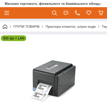
Магазин торгового, фіскального та банківського обладнан
ГРУПИ ТОВАРІВ
Принтери етикеток, штрих-кодів
Те
300 dpi + LAN