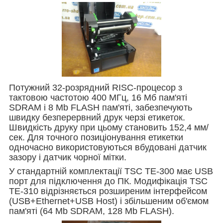
Потужний 32-розрядний RISC-процесор з
тактовою частотою 400 МГц, 16 Мб пам'яті
SDRAM і 8 Mb FLASH пам'яті, забезпечують
швидку безперервний друк черзі етикеток.
Швидкість друку при цьому становить 152,4 мм/
сек. Для точного позиціонування етикетки
одночасно використовуються вбудовані датчик
зазору і датчик чорної мітки.
У стандартній комплектації TSC TE-300 має USB
порт для підключення до ПК. Модифікація TSC
TE-310 відрізняється розширеним інтерфейсом
(USB+Ethernet+USB Host) і збільшеним об'ємом
пам'яті (64 Mb SDRAM, 128 Mb FLASH).