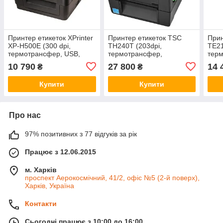
Принтер етикеток XPrinter
Принтер етикеток TSC
Прин
XP-H500E (300 dpi,
TH240T (203dpi,
TE21
термотрансфер, USB,
термотрансфер,
тер
ріббон 300 м)
USB+Ethernet+RS-232,
USB
10 790
27 800
14 
₴
₴
ріббон 300 м)
рібб
Купити
Купити
Про нас
97% позитивних з 77 відгуків за рік
Працює з 12.06.2015
м. Харків
проспект Аерокосмічний, 41/2, офіс №5 (2-й поверх),
Харків, Україна
Контакти
Сьогодні працює з 10:00 до 16:00