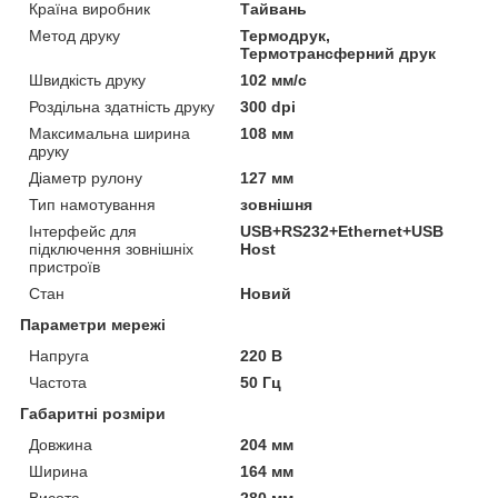
Країна виробник
Тайвань
Метод друку
Термодрук,
Термотрансферний друк
Швидкість друку
102 мм/с
Роздільна здатність друку
300 dpi
Максимальна ширина
108 мм
друку
Діаметр рулону
127 мм
Тип намотування
зовнішня
Інтерфейс для
USB+RS232+Ethernet+USB
підключення зовнішніх
Host
пристроїв
Стан
Новий
Параметри мережі
Напруга
220 В
Частота
50 Гц
Габаритні розміри
Довжина
204 мм
Ширина
164 мм
Висота
280 мм