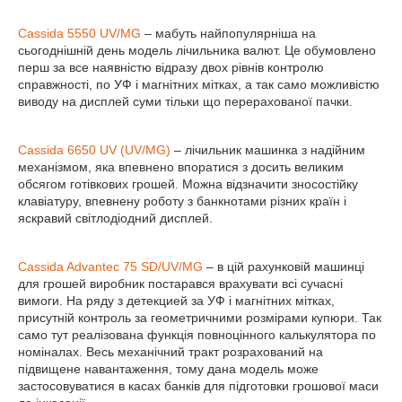
Cassida 5550 UV/MG
– мабуть найпопулярніша на
сьогоднішній день модель лічильника валют. Це обумовлено
перш за все наявністю відразу двох рівнів контролю
справжності, по УФ і магнітних мітках, а так само можливістю
виводу на дисплей суми тільки що перерахованої пачки.
Cassida 6650 UV (UV/MG)
– лічильник машинка з надійним
механізмом, яка впевнено впоратися з досить великим
обсягом готівкових грошей. Можна відзначити зносостійку
клавіатуру, впевнену роботу з банкнотами різних країн і
яскравий світлодіодний дисплей.
Cassida Advantec 75 SD/UV/MG
– в цій рахунковій машинці
для грошей виробник постарався врахувати всі сучасні
вимоги. На ряду з детекцией за УФ і магнітних мітках,
присутній контроль за геометричними розмірами купюри. Так
само тут реалізована функція повноцінного калькулятора по
номіналах. Весь механічний тракт розрахований на
підвищене навантаження, тому дана модель може
застосовуватися в касах банків для підготовки грошової маси