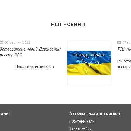
Інші новини
05 серпня 2022
07 т
Затверджено новий Державний
ТСЦ «І
реєстр РРО
Ми гото
зі стар
Повна версія новини
ронні
Автоматизація торгівлі
POS-термінали
Касові стійки