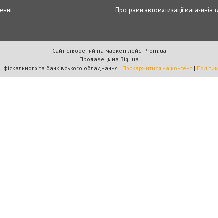
енні
Програми автоматизації магазинів т
Сайт створений на маркетплейсі
Prom.ua
Продавець на Bigl.ua
Магазин торгового, фіскального та банківського обладнання |
Поскаржитися на контент
|
Політик