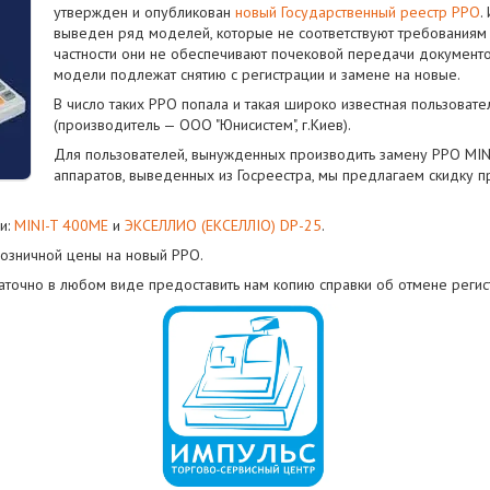
утвержден
и опубликован
новый Государственный реестр РРО
.
выведен ряд моделей, которые не соответствуют требованиям 
частности они не обеспечивают почековой передачи документо
модели подлежат снятию с регистрации и замене на новые.
В число таких РРО попала и такая широко известная пользоват
(производитель — ООО "Юнисистем", г.Киев).
Для пользователей, вынужденных производить замену РРО MIN
аппаратов, выведенных из Госреестра, мы предлагаем скидку пр
и:
MINI-T 400ME
и
ЭКСЕЛЛИО (ЕКСЕЛЛІО) DP-25
.
розничной цены на новый РРО.
аточно в любом виде предоставить нам копию справки об отмене регис