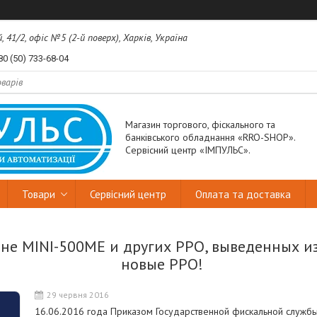
41/2, офіс №5 (2-й поверх), Харків, Україна
80 (50) 733-68-04
Магазин торгового, фіскального та
банківського обладнання «RRO-SHOP».
Сервісний центр «ІМПУЛЬС».
Товари
Сервісний центр
Оплата та доставка
не MINI-500ME и других РРО, выведенных из
новые РРО!
29 червня 2016
16.06.2016 года Приказом Государственной фискальной служ