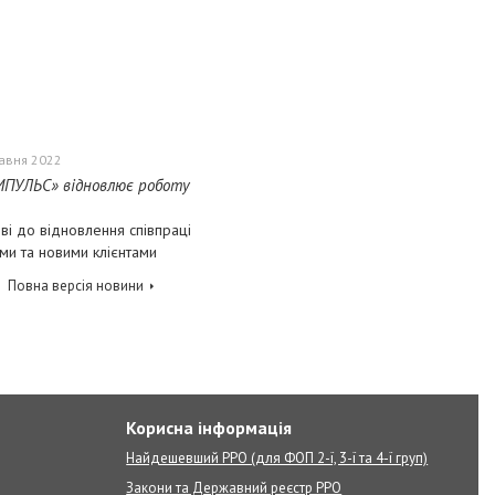
равня 2022
МПУЛЬС» відновлює роботу
ві до відновлення співпраці
ими та новими клієнтами
Повна версія новини
Корисна інформація
Найдешевший РРО (для ФОП 2-ї, 3-ї та 4-ї груп)
Закони та Державний реєстр РРО