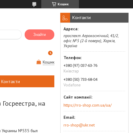
Кошик
Контакти
Знайти
проспект Аерокосмічний, 41/2,
офіс №5 (2-й поверх), Харків,
Україна
Кошик
+380 (97) 037-63-76
Київстар
+380 (50) 733-68-04
Контакти
Vodafone
 Госреестра, на
https://rro-shop.com.ua/ua/
rro-shop@ukr.net
бы Украины №535
был