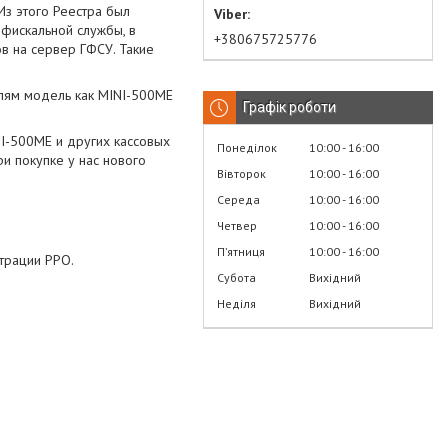
 Из этого Реестра был
фискальной службы, в
+380675725776
в на сервер ГФСУ. Такие
елям модель как MINI-500ME
Графік роботи
I-500ME и других кассовых
Понеділок
10:00
16:00
и покупке у нас нового
Вівторок
10:00
16:00
Середа
10:00
16:00
Четвер
10:00
16:00
Пʼятниця
10:00
16:00
трации РРО.
Субота
Вихідний
Неділя
Вихідний