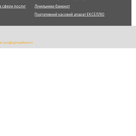
а сфери послуг
Лічильники банкнот
Портативний касовий апарат ЕКСЕЛЛІО
а конфіденційності