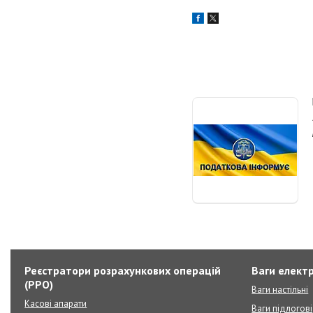
Реєстратори розрахункових операцій
Ваги елект
(РРО)
Ваги настільні
Касові апарати
Ваги підлогові